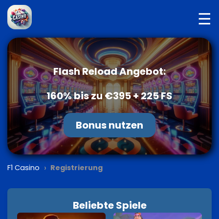
☰
Flash Reload Angebot:
160% bis zu €395 + 225 FS
Bonus nutzen
›
F1 Casino
Registrierung
Beliebte Spiele