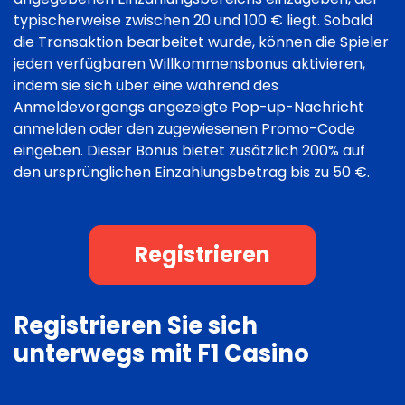
typischerweise zwischen 20 und 100 € liegt. Sobald
die Transaktion bearbeitet wurde, können die Spieler
jeden verfügbaren Willkommensbonus aktivieren,
indem sie sich über eine während des
Anmeldevorgangs angezeigte Pop-up-Nachricht
anmelden oder den zugewiesenen Promo-Code
eingeben. Dieser Bonus bietet zusätzlich 200% auf
den ursprünglichen Einzahlungsbetrag bis zu 50 €.
Registrieren
Registrieren Sie sich
unterwegs mit F1 Casino