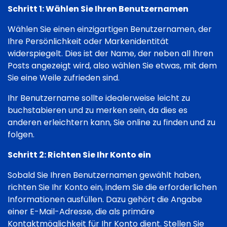
Schritt 1: Wählen Sie Ihren Benutzernamen
Wählen Sie einen einzigartigen Benutzernamen, der
Ihre Persönlichkeit oder Markenidentität
widerspiegelt. Dies ist der Name, der neben all Ihren
Posts angezeigt wird, also wählen Sie etwas, mit dem
Sie eine Weile zufrieden sind.
Ihr Benutzername sollte idealerweise leicht zu
buchstabieren und zu merken sein, da dies es
anderen erleichtern kann, Sie online zu finden und zu
folgen.
Schritt 2: Richten Sie Ihr Konto ein
Sobald Sie Ihren Benutzernamen gewählt haben,
richten Sie Ihr Konto ein, indem Sie die erforderlichen
Informationen ausfüllen. Dazu gehört die Angabe
einer E-Mail-Adresse, die als primäre
Kontaktmöglichkeit für Ihr Konto dient. Stellen Sie