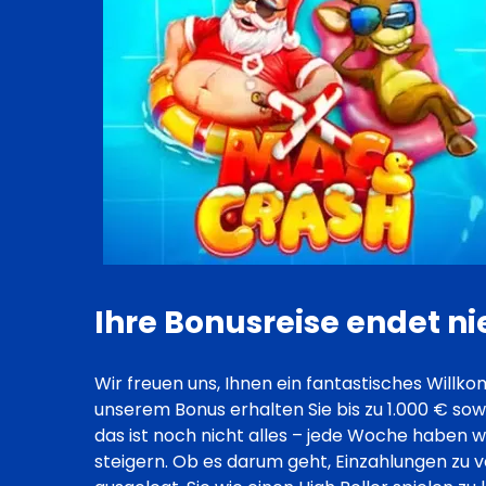
Ihre Bonusreise endet ni
Wir freuen uns, Ihnen ein fantastisches Willk
unserem Bonus erhalten Sie bis zu 1.000 € sowi
das ist noch nicht alles – jede Woche haben 
steigern. Ob es darum geht, Einzahlungen zu 