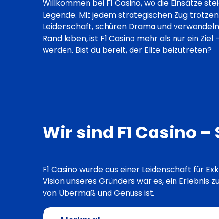
Willkommen bei F1 Casino, wo die Einsätze stei
Legende. Mit jedem strategischen Zug trotzen 
Leidenschaft, schüren Drama und verwandeln jed
Rand leben, ist F1 Casino mehr als nur ein Zie
werden. Bist du bereit, der Elite beizutreten?
Wir sind F1 Casino –
F1 Casino wurde aus einer Leidenschaft für Ex
Vision unseres Gründers war es, ein Erlebnis z
von Übermaß und Genuss ist.