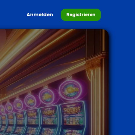
Anmelden
Registrieren