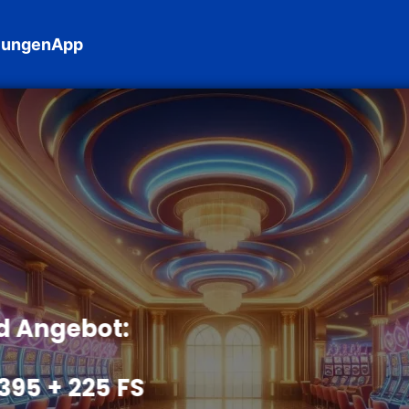
lungen
App
d Angebot:
395 + 225 FS