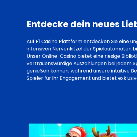
Entdecke dein neues Lieb
Auf F1 Casino Plattform entdecken Sie eine u
intensiven Nervenkitzel der Spielautomaten bi
Unser Online-Casino bietet eine riesige Bibli
vertrauenswürdige Auszahlungen bei jedem Spin 
genießen können, während unsere intuitive B
Spieler für ihr Engagement und bietet exklusiv