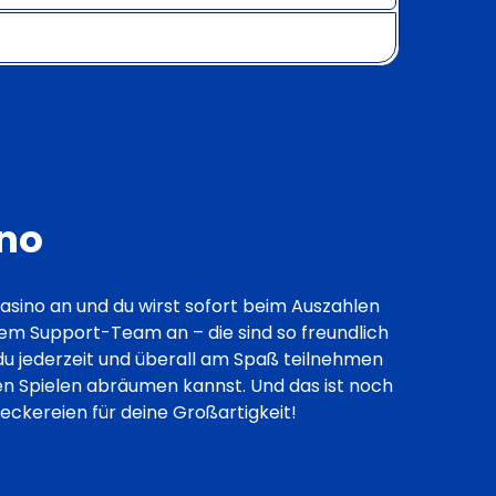
ino
1 Casino an und du wirst sofort beim Auszahlen
rem Support-Team an – die sind so freundlich
u jederzeit und überall am Spaß teilnehmen
en Spielen abräumen kannst. Und das ist noch
Leckereien für deine Großartigkeit!