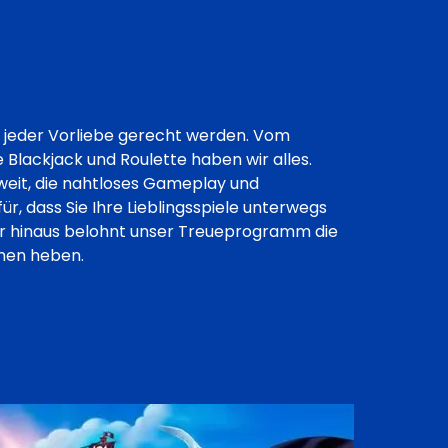
d jeder Vorliebe gerecht werden. Vom
 Blackjack und Roulette haben wir alles.
tweit, die nahtloses Gameplay und
r, dass Sie Ihre Lieblingsspiele unterwegs
er hinaus belohnt unser Treueprogramm die
öhen heben.